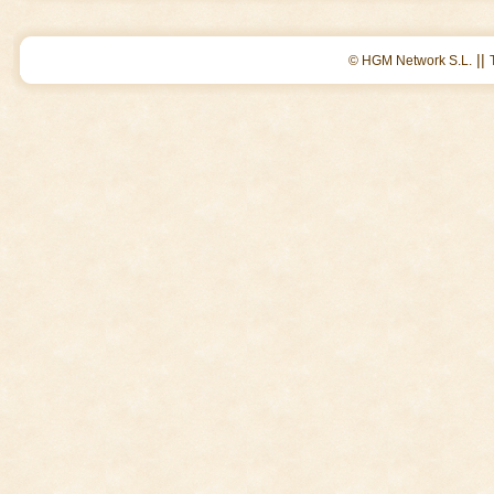
||
© HGM Network S.L.