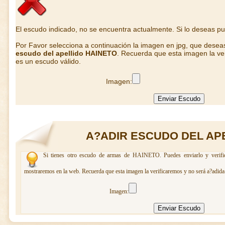
El escudo indicado, no se encuentra actualmente. Si lo deseas p
Por Favor selecciona a continuación la imagen en jpg, que desea
escudo del apellido HAINETO
. Recuerda que esta imagen la ver
es un escudo válido.
Imagen:
A?ADIR ESCUDO DEL AP
Si tienes otro escudo de armas de HAINETO. Puedes enviarlo y verific
mostraremos en la web. Recuerda que esta imagen la verificaremos y no será a?adida 
Imagen: