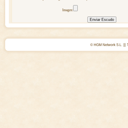
Imagen:
||
© HGM Network S.L.