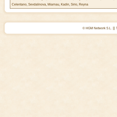
Celentano
,
Sevdalinova
,
Miarnau
,
Kadin
,
Sirio
,
Reyna
||
© HGM Network S.L.