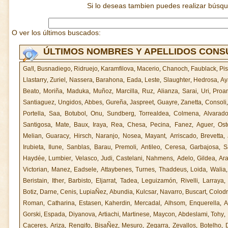
Si lo deseas tambien puedes realizar búsq
O ver los últimos buscados:
ÚLTIMOS NOMBRES Y APELLIDOS CON
Ga!l
,
Busnadiego
,
Ridruejo
,
Karamfilova
,
Macerio
,
Chanoch
,
Faublack
,
Pi
Llastarry
,
Zuriel
,
Nassera
,
Barahona
,
Eada
,
Leste
,
Slaughter
,
Hedrosa
,
Ay
Beato
,
Moriña
,
Maduka
,
Muñoz
,
Marcilla
,
Ruz
,
Alianza
,
Sarai
,
Uri
,
Proa
Santiaguez
,
Ungidos
,
Abbes
,
Gureña
,
Jaspreet
,
Guayre
,
Zanetta
,
Consoli
Portella
,
Saa
,
Botubol
,
Onu
,
Sundberg
,
Torrealdea
,
Colmena
,
Alvarad
Santigosa
,
Mate
,
Baux
,
Iraya
,
Rea
,
Chesa
,
Pecina
,
Fanez
,
Aguer
,
Ost
Melian
,
Guaracy
,
Hirsch
,
Naranjo
,
Nosea
,
Mayant
,
Arriscado
,
Brevetta
,
Irubieta
,
Ilune
,
Sanblas
,
Barau
,
Premoli
,
Antileo
,
Ceresa
,
Garbajosa
,
S
Haydée
,
Lumbier
,
Velasco
,
Judi
,
Castelani
,
Nahmens
,
Adelo
,
Gildea
,
Ara
Victorian
,
Manez
,
Eadsele
,
Attaybenes
,
Turnes
,
Thaddeus
,
Loida
,
Walia
Beristain
,
Ither
,
Barbisto
,
Eljarrat
,
Tadea
,
Leguizamón
,
Rivelli
,
Larraya
Botiz
,
Darne
,
Cenis
,
LupiaÑez
,
Abundia
,
Kulcsar
,
Navarro
,
Buscart
,
Colod
Roman
,
Catharina
,
Estasen
,
Kaherdin
,
Mercadal
,
Alhsom
,
Enquerella
,
A
Gorski
,
Espada
,
Diyanova
,
Artiachi
,
Martinese
,
Maycon
,
Abdeslami
,
Tohy
,
Caceres
,
Ariza
,
Rengifo
,
BisaÑez
,
Mesuro
,
Zegarra
,
Zevallos
,
Botelho
,