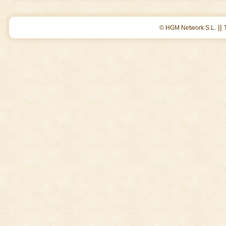
||
© HGM Network S.L.