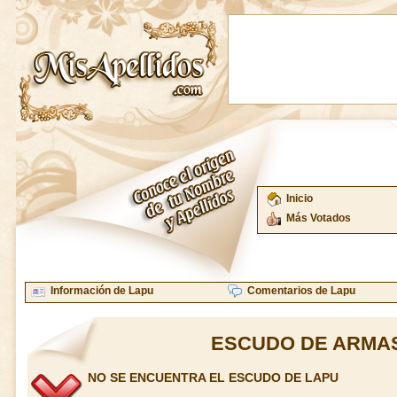
Inicio
Más Votados
Información de Lapu
Comentarios de Lapu
ESCUDO DE ARMAS
NO SE ENCUENTRA EL ESCUDO DE LAPU