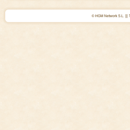
||
© HGM Network S.L.