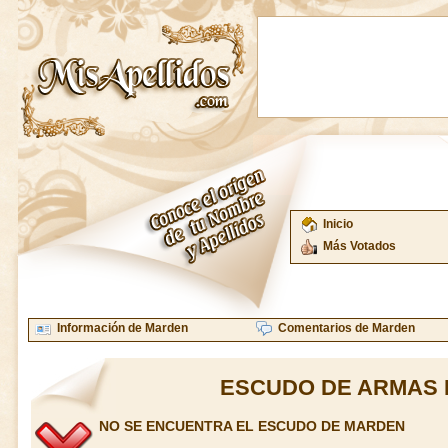
Inicio
Más Votados
Información de Marden
Comentarios de Marden
ESCUDO DE ARMAS
NO SE ENCUENTRA EL ESCUDO DE MARDEN