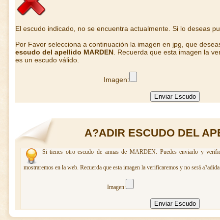
El escudo indicado, no se encuentra actualmente. Si lo deseas p
Por Favor selecciona a continuación la imagen en jpg, que desea
escudo del apellido MARDEN
. Recuerda que esta imagen la ver
es un escudo válido.
Imagen:
A?ADIR ESCUDO DEL AP
Si tienes otro escudo de armas de MARDEN. Puedes enviarlo y verifica
mostraremos en la web. Recuerda que esta imagen la verificaremos y no será a?adida 
Imagen: