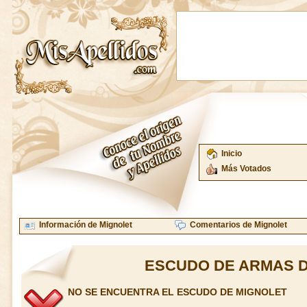
Inicio
Más Votados
Información de Mignolet
Comentarios de Mignolet
ESCUDO DE ARMAS D
NO SE ENCUENTRA EL ESCUDO DE MIGNOLET