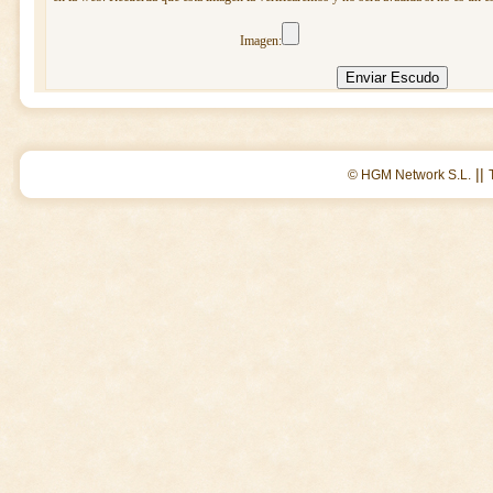
Imagen:
||
© HGM Network S.L.