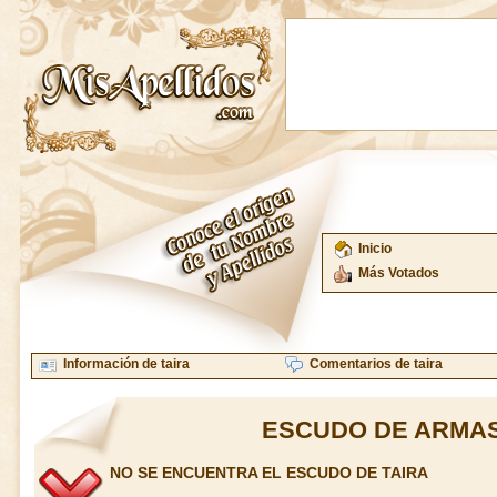
Inicio
Más Votados
Información de taira
Comentarios de taira
ESCUDO DE ARMAS
NO SE ENCUENTRA EL ESCUDO DE TAIRA