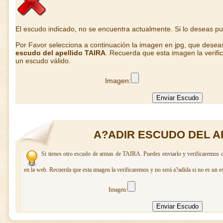
El escudo indicado, no se encuentra actualmente. Si lo deseas p
Por Favor selecciona a continuación la imagen en jpg, que desea
escudo del apellido TAIRA
. Recuerda que esta imagen la verifi
un escudo válido.
Imagen:
A?ADIR ESCUDO DEL A
Si tienes otro escudo de armas de TAIRA. Puedes enviarlo y verificaremos c
en la web. Recuerda que esta imagen la verificaremos y no será a?adida si no es un e
Imagen: