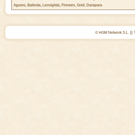
Aguero
,
Ballesta
,
Leovigilda
,
Finneen
,
Grell
,
Darapara
||
© HGM Network S.L.