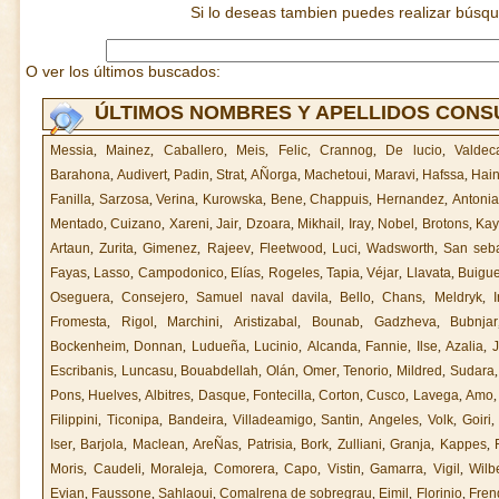
Si lo deseas tambien puedes realizar búsq
O ver los últimos buscados:
ÚLTIMOS NOMBRES Y APELLIDOS CON
Messia
,
Mainez
,
Caballero
,
Meis
,
Felic
,
Crannog
,
De lucio
,
Valdec
Barahona
,
Audivert
,
Padin
,
Strat
,
AÑorga
,
Machetoui
,
Maravi
,
Hafssa
,
Hain
Fanilla
,
Sarzosa
,
Verina
,
Kurowska
,
Bene
,
Chappuis
,
Hernandez
,
Antoni
Mentado
,
Cuizano
,
Xareni
,
Jair
,
Dzoara
,
Mikhail
,
Iray
,
Nobel
,
Brotons
,
Kay
Artaun
,
Zurita
,
Gimenez
,
Rajeev
,
Fleetwood
,
Luci
,
Wadsworth
,
San seba
Fayas
,
Lasso
,
Campodonico
,
Elías
,
Rogeles
,
Tapia
,
Véjar
,
Llavata
,
Buigu
Oseguera
,
Consejero
,
Samuel naval davila
,
Bello
,
Chans
,
Meldryk
,
I
Fromesta
,
Rigol
,
Marchini
,
Aristizabal
,
Bounab
,
Gadzheva
,
Bubnjar
Bockenheim
,
Donnan
,
Ludueña
,
Lucinio
,
Alcanda
,
Fannie
,
Ilse
,
Azalia
,
Escribanis
,
Luncasu
,
Bouabdellah
,
Olán
,
Omer
,
Tenorio
,
Mildred
,
Sudara
Pons
,
Huelves
,
Albitres
,
Dasque
,
Fontecilla
,
Corton
,
Cusco
,
Lavega
,
Amo
Filippini
,
Ticonipa
,
Bandeira
,
Villadeamigo
,
Santin
,
Angeles
,
Volk
,
Goiri
Iser
,
Barjola
,
Maclean
,
AreÑas
,
Patrisia
,
Bork
,
Zulliani
,
Granja
,
Kappes
,
Moris
,
Caudeli
,
Moraleja
,
Comorera
,
Capo
,
Vistin
,
Gamarra
,
Vigil
,
Wilb
Evian
,
Faussone
,
Sahlaoui
,
Comalrena de sobregrau
,
Eimil
,
Florinio
,
Fren