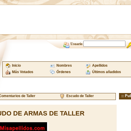
Usuario
Inicio
Nombres
Apellidos
Más Votados
Órdenes
Últimos añadidos
:: Pu
Comentarios de Taller
Escudo de Taller
DO DE ARMAS DE TALLER