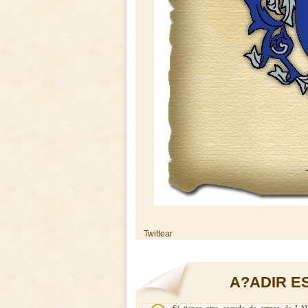
Twittear
A?ADIR E