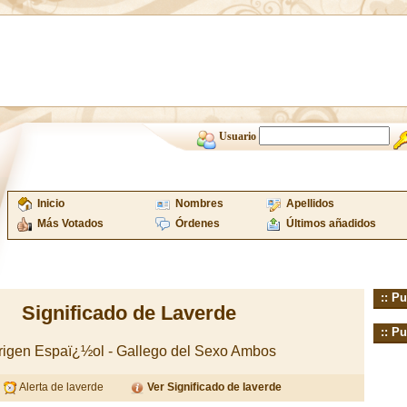
Usuario
Inicio
Nombres
Apellidos
Más Votados
Órdenes
Últimos añadidos
:: Pu
Significado de Laverde
:: Pu
Origen Espaï¿½ol - Gallego del Sexo Ambos
Alerta de laverde
Ver Significado de laverde