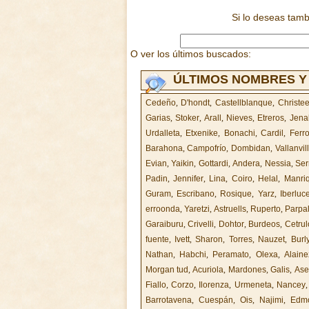
Si lo deseas tam
O ver los últimos buscados:
ÚLTIMOS NOMBRES Y
Cedeño
,
D'hondt
,
Castellblanque
,
Christe
Garias
,
Stoker
,
Arall
,
Nieves
,
Etreros
,
Jena
Urdalleta
,
Etxenike
,
Bonachi
,
Cardil
,
Ferr
Barahona
,
Campofrío
,
Dombidan
,
Vallanvil
Evian
,
Yaikin
,
Gottardi
,
Andera
,
Nessia
,
Ser
Padin
,
Jennifer
,
Lina
,
Coiro
,
Helal
,
Manri
Guram
,
Escribano
,
Rosique
,
Yarz
,
Iberluc
erroonda
,
Yaretzi
,
Astruells
,
Ruperto
,
Parpa
Garaiburu
,
Crivelli
,
Dohtor
,
Burdeos
,
Cetrul
fuente
,
Ivett
,
Sharon
,
Torres
,
Nauzet
,
Burl
Nathan
,
Habchi
,
Peramato
,
Olexa
,
Alaine
Morgan tud
,
Acuriola
,
Mardones
,
Galis
,
Ase
Fiallo
,
Corzo
,
Ilorenza
,
Urmeneta
,
Nancey
Barrotavena
,
Cuespán
,
Ois
,
Najimi
,
Edm