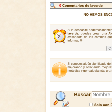
0
Comentarios de laverde
NO HEMOS ENC
Si lo deseas te podemos manten
laverde
, puedes crear una Al
avisandote de los cambios que
informad@.
Si conoces algún significado de l
mejorando y ofreciendo mejores
heráldica y genealogía más gran
Buscar
Solo con 