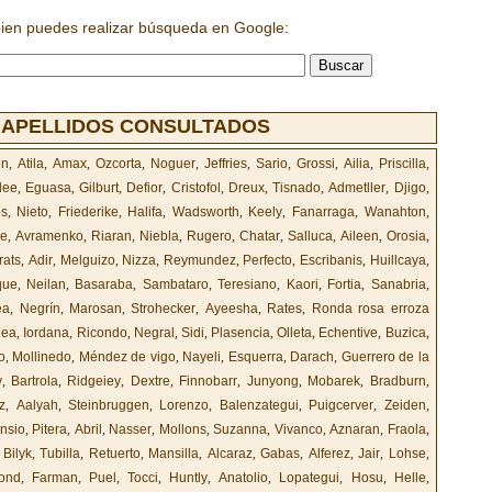
bien puedes realizar búsqueda en Google:
 APELLIDOS CONSULTADOS
en
,
Atila
,
Amax
,
Ozcorta
,
Noguer
,
Jeffries
,
Sario
,
Grossi
,
Ailia
,
Priscilla
,
lee
,
Eguasa
,
Gilburt
,
Defior
,
Cristofol
,
Dreux
,
Tisnado
,
Admetller
,
Djigo
,
os
,
Nieto
,
Friederike
,
Halifa
,
Wadsworth
,
Keely
,
Fanarraga
,
Wanahton
,
le
,
Avramenko
,
Riaran
,
Niebla
,
Rugero
,
Chatar
,
Salluca
,
Aileen
,
Orosia
,
rats
,
Adir
,
Melguizo
,
Nizza
,
Reymundez
,
Perfecto
,
Escribanis
,
Huillcaya
,
que
,
Neilan
,
Basaraba
,
Sambataro
,
Teresiano
,
Kaori
,
Fortia
,
Sanabria
,
ea
,
Negrín
,
Marosan
,
Strohecker
,
Ayeesha
,
Rates
,
Ronda rosa erroza
lea
,
Iordana
,
Ricondo
,
Negral
,
Sidi
,
Plasencia
,
Olleta
,
Echentive
,
Buzica
,
o
,
Mollinedo
,
Méndez de vigo
,
Nayeli
,
Esquerra
,
Darach
,
Guerrero de la
y
,
Bartrola
,
Ridgeiey
,
Dextre
,
Finnobarr
,
Junyong
,
Mobarek
,
Bradburn
,
z
,
Aalyah
,
Steinbruggen
,
Lorenzo
,
Balenzategui
,
Puigcerver
,
Zeiden
,
nsio
,
Pitera
,
Abril
,
Nasser
,
Mollons
,
Suzanna
,
Vivanco
,
Aznaran
,
Fraola
,
,
Bilyk
,
Tubilla
,
Retuerto
,
Mansilla
,
Alcaraz
,
Gabas
,
Alferez
,
Jair
,
Lohse
,
ond
,
Farman
,
Puel
,
Tocci
,
Huntly
,
Anatolio
,
Lopategui
,
Hosu
,
Helle
,