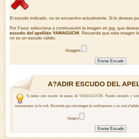
El escudo indicado, no se encuentra actualmente. Si lo deseas p
Por Favor selecciona a continuación la imagen en jpg, que desea
escudo del apellido YAMAGUCHI
. Recuerda que esta imagen la
no es un escudo válido.
Imagen:
A?ADIR ESCUDO DEL APE
Si tienes otro escudo de armas de YAMAGUCHI. Puedes enviarlo y verifi
mostraremos en la web. Recuerda que esta imagen la verificaremos y no será a?adida 
Imagen: