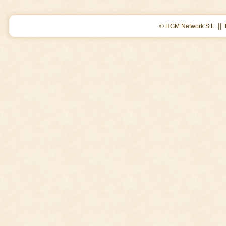
||
© HGM Network S.L.