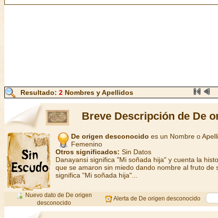
Resultado:
2
Nombres y Apellidos
Breve Descripción de De o
De origen desconocido
es un Nombre o Apelli
Femenino
Otros significados:
Sin Datos
Danayansi significa "Mi soñada hija" y cuenta la his
que se amaron sin miedo dando nombre al fruto de 
significa "Mi soñada hija"...
Nuevo dato de De origen
Alerta de De origen desconocido
desconocido