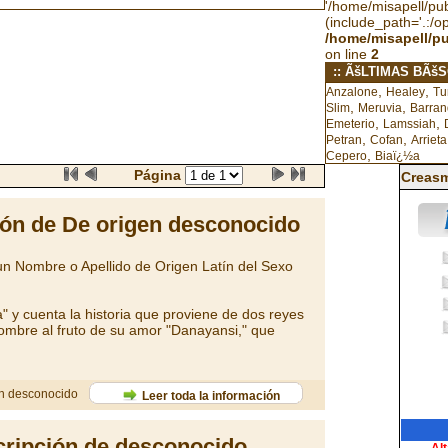
'/home/misapell/publ
(include_path='.:/o
/home/misapell/p
on line
2
:: ÃšLTIMAS BÃš
,
,
Anzalone
Healey
Tu
,
,
Slim
Meruvia
Barran
,
,
Emeterio
Lamssiah
,
,
Petran
Cofan
Arrieta
,
Cepero
Biaï¿½a
Página
Creasm
ón de De origen desconocido
n Nombre o Apellido de Origen Latín del Sexo
a" y cuenta la historia que proviene de dos reyes
mbre al fruto de su amor "Danayansi," que
en desconocido
Leer toda la información
ripción de desconocido