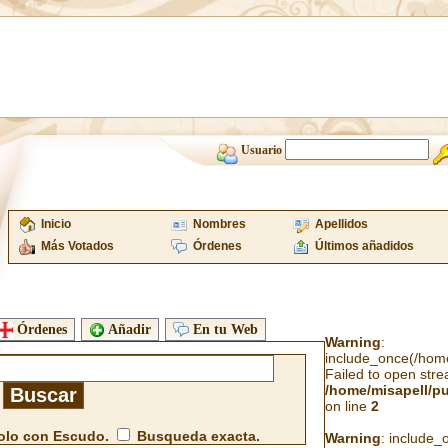
Usuario
Inicio
Nombres
Apellidos
Más Votados
Órdenes
Últimos añadidos
Órdenes
Añadir
En tu Web
Warning
:
include_once(/home/
Failed to open strea
/home/misapell/p
on line
2
lo con Escudo.
Busqueda exacta.
Warning
: include_