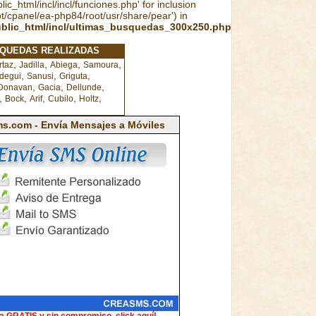
ic_html/incl/incl/funciones.php' for inclusion
pt/cpanel/ea-php84/root/usr/share/pear') in
ublic_html/incl/ultimas_busquedas_300x250.php
SQUEDAS REALIZADAS
,
,
,
,
rtaz
Jadilla
Abiega
Samoura
,
,
,
degui
Sanusi
Griguta
,
,
,
Donavan
Gacia
Dellunde
,
,
,
,
,
Bock
Arif
Cubilo
Holtz
s.com - Envía Mensajes a Móviles