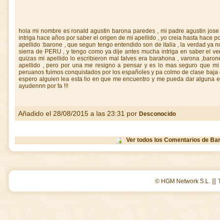
hola mi nombre es ronald agustin barona paredes , mi padre agustin jo
intriga hace años por saber el origen de mi apellido , yo creia hasta hace 
apellido :barone , que segun tengo entendido son de italia , la verdad ya 
sierra de PERU , y tengo como ya dije antes mucha intriga en saber el v
quizas mi apellido lo escribieron mal talves era barahona , varona ,baro
apellido , pero por una me resigno a pensar y es lo mas seguro que mi
peruanos fuimos conquistados por los españoles y pa colmo de clase baja que
espero alguien lea esta lio en que me encuentro y me pueda dar alguna e
ayudennn por fa !!!
Añadido el 28/08/2015 a las 23:31 por
Desconocido
Ver todos los Comentarios de Ba
||
© HGM Network S.L.