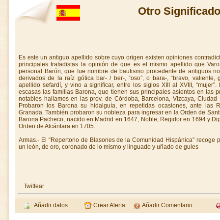
Otro Significad
Es este un antiguo apellido sobre cuyo origen existen opiniones contradic
principales tratadistas la opinión de que es el mismo apellido que V
personal Barón, que fue nombre de bautismo procedente de antiguos no
derivados de la raíz gótica bar- / ber-, “oso”, o bara-, “bravo, valiente
apellido sefardí, y vino a significar, entre los siglos XIII al XVIII, “muj
escasas las familias Barona, que tienen sus principales asientos en las p
notables hallamos en las prov. de Córdoba, Barcelona, Vizcaya, Ciudad R
Probaron los Barona su hidalguía, en repetidas ocasiones, ante las R
Granada. También probaron su nobleza para ingresar en la Orden de Sant
Barona Pacheco, nacido en Madrid en 1647, Noble, Regidor en 1694 y Dip
Orden de Alcántara en 1705.
Armas.- El “Repertorio de Blasones de la Comunidad Hispánica” recoge pa
un león, de oro, coronado de lo mismo y linguado y uñado de gules
Twittear
Añadir datos
Crear Alerta
Añadir Comentario