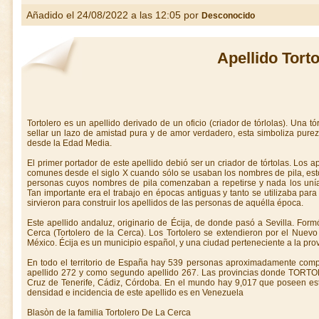
Añadido el 24/08/2022 a las 12:05 por
Desconocido
Apellido Tort
Tortolero es un apellido derivado de un oficio (criador de tórlolas). Una t
sellar un lazo de amistad pura y de amor verdadero, esta simboliza purez
desde la Edad Media.
El primer portador de este apellido debió ser un criador de tórtolas. Los a
comunes desde el siglo X cuando sólo se usaban los nombres de pila, estos
personas cuyos nombres de pila comenzaban a repetirse y nada los unía 
Tan importante era el trabajo en épocas antiguas y tanto se utilizaba para 
sirvieron para construir los apellidos de las personas de aquélla época.
Este apellido andaluz, originario de Écija, de donde pasó a Sevilla. Form
Cerca (Tortolero de la Cerca). Los Tortolero se extendieron por el Nue
México. Écija es un municipio español, y una ciudad perteneciente a la prov
En todo el territorio de España hay 539 personas aproximadamente compa
apellido 272 y como segundo apellido 267. Las provincias donde TORTO
Cruz de Tenerife, Cádiz, Córdoba. En el mundo hay 9,017 que poseen es
densidad e incidencia de este apellido es en Venezuela
Blasòn de la familia Tortolero De La Cerca