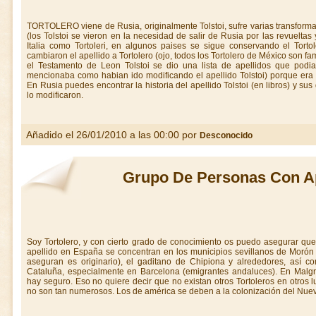
TORTOLERO viene de Rusia, originalmente Tolstoi, sufre varias transfor
(los Tolstoi se vieron en la necesidad de salir de Rusia por las revueltas
Italia como Tortoleri, en algunos paises se sigue conservando el Tortol
cambiaron el apellido a Tortolero (ojo, todos los Tortolero de México son f
el Testamento de Leon Tolstoi se dio una lista de apellidos que podian
mencionaba como habian ido modificando el apellido Tolstoi) porque era u
En Rusia puedes encontrar la historia del apellido Tolstoi (en libros) y su
lo modificaron.
Añadido el 26/01/2010 a las 00:00 por
Desconocido
Grupo De Personas Con Ape
Soy Tortolero, y con cierto grado de conocimiento os puedo asegurar q
apellido en España se concentran en los municipios sevillanos de Morón 
aseguran es originario), el gaditano de Chipiona y alrededores, así c
Cataluña, especialmente en Barcelona (emigrantes andaluces). En Malgr
hay seguro. Eso no quiere decir que no existan otros Tortoleros en otros 
no son tan numerosos. Los de américa se deben a la colonización del Nuevo