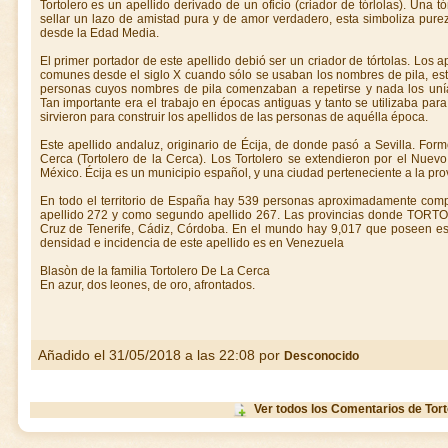
Tortolero es un apellido derivado de un oficio (criador de tórlolas). Una t
sellar un lazo de amistad pura y de amor verdadero, esta simboliza purez
desde la Edad Media.
El primer portador de este apellido debió ser un criador de tórtolas. Los 
comunes desde el siglo X cuando sólo se usaban los nombres de pila, estos
personas cuyos nombres de pila comenzaban a repetirse y nada los unía 
Tan importante era el trabajo en épocas antiguas y tanto se utilizaba para 
sirvieron para construir los apellidos de las personas de aquélla época.
Este apellido andaluz, originario de Écija, de donde pasó a Sevilla. For
Cerca (Tortolero de la Cerca). Los Tortolero se extendieron por el Nue
México. Écija es un municipio español, y una ciudad perteneciente a la prov
En todo el territorio de España hay 539 personas aproximadamente compa
apellido 272 y como segundo apellido 267. Las provincias donde TORT
Cruz de Tenerife, Cádiz, Córdoba. En el mundo hay 9,017 que poseen es
densidad e incidencia de este apellido es en Venezuela
Blasòn de la familia Tortolero De La Cerca
En azur, dos leones, de oro, afrontados.
Añadido el 31/05/2018 a las 22:08 por
Desconocido
Ver todos los Comentarios de Tort