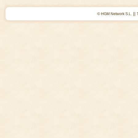
||
© HGM Network S.L.