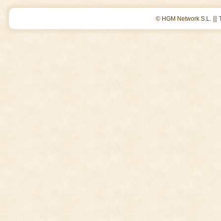
||
© HGM Network S.L.