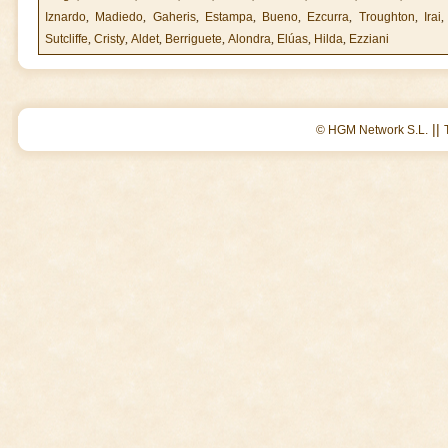
Iznardo
,
Madiedo
,
Gaheris
,
Estampa
,
Bueno
,
Ezcurra
,
Troughton
,
Irai
Sutcliffe
,
Cristy
,
Aldet
,
Berriguete
,
Alondra
,
Elúas
,
Hilda
,
Ezziani
||
© HGM Network S.L.