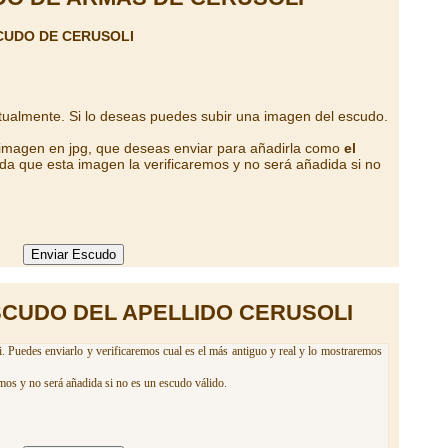
CUDO DE CERUSOLI
tualmente. Si lo deseas puedes subir una imagen del escudo.
 imagen en jpg, que deseas enviar para añadirla como
el
da que esta imagen la verificaremos y no será añadida si no
SCUDO DEL APELLIDO CERUSOLI
. Puedes enviarlo y verificaremos cual es el más antiguo y real y lo mostraremos
mos y no será añadida si no es un escudo válido.