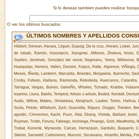
Si lo deseas tambien puedes realizar búsq
O ver los últimos buscados:
ÚLTIMOS NOMBRES Y APELLIDOS CON
Hibbert
,
Derwan
,
Haraza
,
Lliguin
,
Dupuig
,
De la cruz
,
Amrani
,
Lisbel
,
Juri
de lobato
,
Ramón
,
Assumpcio
,
Xiangmei
,
Alifonso
,
Zheleva
,
Ansio
,
E
Suellen
,
Jemimah
,
González del moral
,
Negreanu
,
Yeimy
,
Willesone
,
B
Huaiquilao
,
Herrera
,
Vallen
,
Dessire
,
Fojaco
,
Rafai
,
Algrenon
,
ViÑegla
,
Meave
,
IÑesta
,
Lamberri
,
Marcaida
,
Briantes
,
Morgawse
,
Ibarreche
,
Sav
Cindia
,
Folledo
,
Alallana
,
Raimonda
,
Rebolleda
,
Huercanos
,
Calandra
Tarragua
,
Vargas
,
Bulnes
,
GalveÑo
,
Mªsales
,
Tiznado
,
Krabbe
,
Vidaurr
Ivyanne
,
Lluna
,
Baello
,
Tempest
,
Arbulu o arbulo
,
Buded
,
Kendall
,
Declue
Asafu
,
Willow
,
Mateiu
,
Ormaetxea
,
Abrighach
,
Lauber
,
Tolmo
,
Haihua
,
Scola
,
Priede
,
Willaburh
,
Zych
,
Guacolda
,
Iñiguez
,
Doggio
,
Theston
,
Be
agustin
,
Chirveches
,
Kachi
,
Puon
,
Allal
,
Ebang
,
Violeta
,
Baillant
,
Isoler
Ruyman
,
Tristin
,
Foruny
,
Fabrego
,
Arciniega
,
Pinango
,
Goiri
,
Weatherby
,
I
Trubat
,
Kononik
,
Wynwode
,
Calcan
,
Herrazquin
,
Gardullo
,
Baquerín
,
C
Stamm
,
Sarradell
,
Carboneres
,
Munzon
,
Secareanu
,
Amarillo
,
Merika
,
Fo