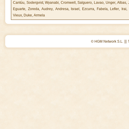
Cantúu
,
Sodergvist
,
Wyanabi
,
Cromwell
,
Salguero
,
Lavao
,
Unger
,
Albas
,
Eguarte
,
Zoreda
,
Audrey
,
Andresa
,
Israel
,
Ezcurra
,
Fabela
,
Lefler
,
Irai
,
Vieux
,
Duke
,
Armela
||
© HGM Network S.L.