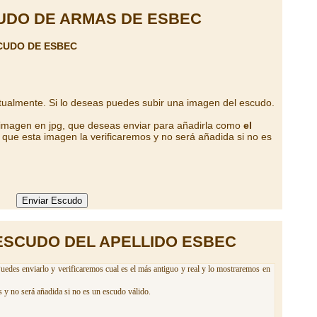
UDO DE ARMAS DE ESBEC
CUDO DE ESBEC
tualmente. Si lo deseas puedes subir una imagen del escudo.
 imagen en jpg, que deseas enviar para añadirla como
el
que esta imagen la verificaremos y no será añadida si no es
ESCUDO DEL APELLIDO ESBEC
uedes enviarlo y verificaremos cual es el más antiguo y real y lo mostraremos en
 y no será añadida si no es un escudo válido.