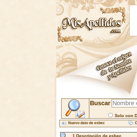
Buscar
Solo con 
Nuevo dato de esbec
C
1
Descripción de esbec