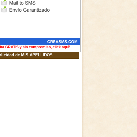
lta GRATIS y sin compromiso, click aquí!
blicidad de MIS APELLIDOS