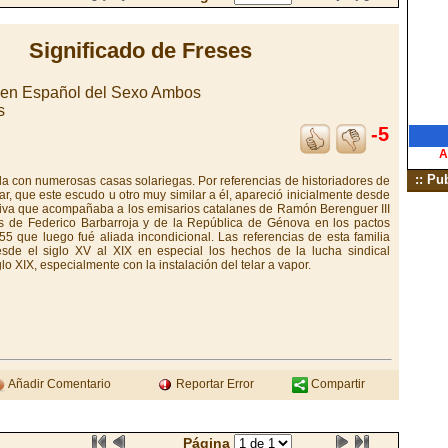
Significado de Freses
igen Español del Sexo Ambos
s
-5
A
:: Pu
la con numerosas casas solariegas. Por referencias de historiadores de
r, que este escudo u otro muy similar a él, apareció inicialmente desde
omitiva que acompañaba a los emisarios catalanes de Ramón Berenguer III
les de Federico Barbarroja y de la República de Génova en los pactos
55 que luego fué aliada incondicional. Las referencias de esta familia
sde el siglo XV al XIX en especial los hechos de la lucha sindical
lo XIX, especialmente con la instalación del telar a vapor.
Añadir Comentario
Reportar Error
Compartir
Página