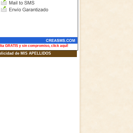
lta GRATIS y sin compromiso, click aquí!
blicidad de MIS APELLIDOS