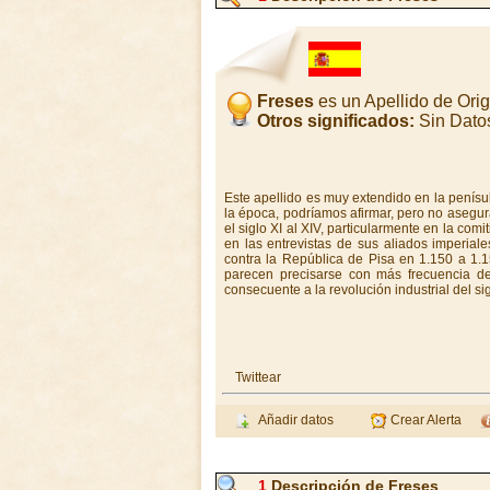
Freses
es un Apellido de Or
Otros significados:
Sin Dato
Este apellido es muy extendido en la penísu
la época, podríamos afirmar, pero no asegura
el siglo XI al XIV, particularmente en la c
en las entrevistas de sus aliados imperia
contra la República de Pisa en 1.150 a 1.1
parecen precisarse con más frecuencia de
consecuente a la revolución industrial del sig
Twittear
Añadir datos
Crear Alerta
1
Descripción de Freses