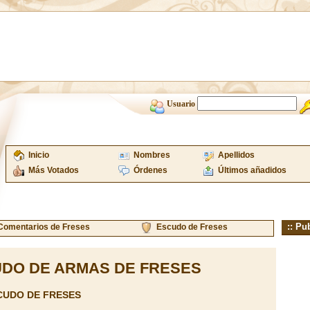
Usuario
Inicio
Nombres
Apellidos
Más Votados
Órdenes
Últimos añadidos
:: Pu
Comentarios de Freses
Escudo de Freses
DO DE ARMAS DE FRESES
CUDO DE FRESES