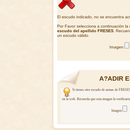
El escudo indicado, no se encuentra ac
Por Favor selecciona a continuación la
escudo del apellido FRESES
. Recuer
un escudo válido.
Imagen:
A?ADIR 
Si tienes otro escudo de armas de FRESES.
en la web. Recuerda que esta imagen la verificare
Imagen: