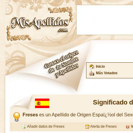
Inicio
Más Votados
Significado 
Freses
es un Apellido de Origen Espaï¿½ol del Se
Añadir datos de Freses
Alerta de Freses
V