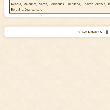
Rebora
,
Maleubre
,
Saran
,
Ferdaouss
,
Fuenllana
,
Chavez
,
Allonca
,
B
Borgnino
,
Juansansoro
||
© HGM Network S.L.