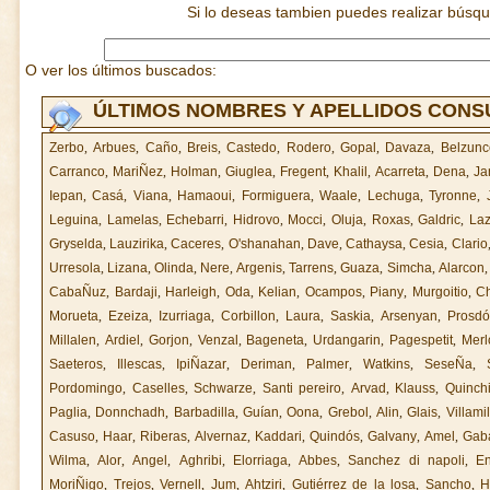
Si lo deseas tambien puedes realizar búsq
O ver los últimos buscados:
ÚLTIMOS NOMBRES Y APELLIDOS CON
Zerbo
,
Arbues
,
Caño
,
Breis
,
Castedo
,
Rodero
,
Gopal
,
Davaza
,
Belzunc
Carranco
,
MariÑez
,
Holman
,
Giuglea
,
Fregent
,
Khalil
,
Acarreta
,
Dena
,
Ja
Iepan
,
Casá
,
Viana
,
Hamaoui
,
Formiguera
,
Waale
,
Lechuga
,
Tyronne
,
Leguina
,
Lamelas
,
Echebarri
,
Hidrovo
,
Mocci
,
Oluja
,
Roxas
,
Galdric
,
La
Gryselda
,
Lauzirika
,
Caceres
,
O'shanahan
,
Dave
,
Cathaysa
,
Cesia
,
Clario
Urresola
,
Lizana
,
Olinda
,
Nere
,
Argenis
,
Tarrens
,
Guaza
,
Simcha
,
Alarcon
CabaÑuz
,
Bardaji
,
Harleigh
,
Oda
,
Kelian
,
Ocampos
,
Piany
,
Murgoitio
,
C
Morueta
,
Ezeiza
,
Izurriaga
,
Corbillon
,
Laura
,
Saskia
,
Arsenyan
,
Prosdó
Millalen
,
Ardiel
,
Gorjon
,
Venzal
,
Bageneta
,
Urdangarin
,
Pagespetit
,
Merl
Saeteros
,
Illescas
,
IpiÑazar
,
Deriman
,
Palmer
,
Watkins
,
SeseÑa
,
Pordomingo
,
Caselles
,
Schwarze
,
Santi pereiro
,
Arvad
,
Klauss
,
Quinch
Paglia
,
Donnchadh
,
Barbadilla
,
Guían
,
Oona
,
Grebol
,
Alin
,
Glais
,
Villamil
Casuso
,
Haar
,
Riberas
,
Alvernaz
,
Kaddari
,
Quindós
,
Galvany
,
Amel
,
Gab
Wilma
,
Alor
,
Angel
,
Aghribi
,
Elorriaga
,
Abbes
,
Sanchez di napoli
,
En
MoriÑigo
,
Trejos
,
Vernell
,
Jum
,
Ahtziri
,
Gutiérrez de la losa
,
Sancho
,
H