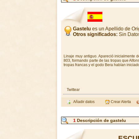
Gastelu
es un Apellido de Or
Otros significados:
Sin Dato
Linaje muy antiguo. Apareció inicialmente d
803, formando parte de las tropas que Alfons
tropas francas y el godo Bera habían iniciad
Twittear
Añadir datos
Crear Alerta
1
Descripción de gastelu
ESCU