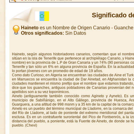
Significado d
Haineto
es un Nombre de Origen Canario - Guanche
Otros significados:
Sin Datos
Haineto, según algunos historiadores canarios, comentan que el nombre
sitúan en la isla de Tenerife que pertenece al archipiélago Canario, y Hai
nombre) en la provincia de L.P de Gran Canaria y un 74% (90 personas co
Tenerife y tan sólo un 6% en alguna provincia de España. En la actuali
lo portan jóvenes con un promedio de edad de 19 años.
Como dato Curioso; en Algeria se encuentran las ciudades de Aine et Turk
en Marruecos se encuentra la ciudad de Dar Ainetad, en Afghanistan la 
ciudades mantienen el mismo prefijo que el nombre que estamos tratando, 
dice que los guanches, antiguos pobladores de Canarias provenían del n
apellidos son a su vez toponímicos.
Aineto (antiguamente también conocido como Agineto y Ayneto). Es un
municipio de Sabiñánigo, en el Alto Gállego, provincia de Huesca, A
Guarguera, a una altitud de 998 msnm y a 35 km de la capital de la comarc
Aineto es un pueblo del término municipal de Lladorre, en la comarca del 
del Río de Lladorre, al lado de poniente del extremo meridional del pa
esclusa. Es en un contrafuerte suroriental del Pico de Fontsenrós, a la 
distancia del pueblo, a poniente, está la Fuente de Aineto, de donde se 
pueblo. (Chevi)