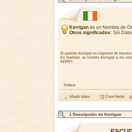
Kerrigan
es un Nombre de Or
Otros significados:
Sin Dato
El apellido Kerrigan es originario de Irlanda
En realidad, se nombro Kerrigan a los sol
KERRY.
Twittear
Añadir datos
Crear Alerta
1
Descripción de Kerrigan
ESCUD