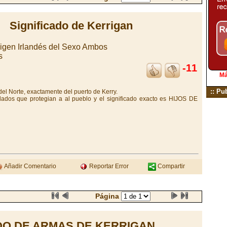
Significado de Kerrigan
igen Irlandés del Sexo Ambos
s
-11
Má
:: Pu
 del Norte, exactamente del puerto de Kerry.
dados que protegian a al pueblo y el significado exacto es HIJOS DE
Añadir Comentario
Reportar Error
Compartir
Página
O DE ARMAS DE KERRIGAN