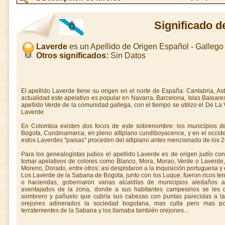
Significado d
Laverde
es un Apellido de Origen Español - Galleg
Otros significados:
Sin Datos
El apellido Laverde tiene su origen en el norte de España: Cantabria, Ast
actualidad este apelativo es popular en Navarra, Barcelona, Islas Baleare
apellido Verde de la comunidad gallega, con el tiempo se utilizo el De L
Laverde.
En Colombia existen dos focos de este sobrenombre: los municipios 
Bogota, Cundinamarca, en pleno altiplano cundiboyacence, y en el occide
estos Laverdes "paisas" proceden del altiplano antes mencionado de los 26
Para los genealogistas judios el apellido Laverde es de origen judío co
tomar apelativos de colores como Blanco, Mora, Morao, Verde o Laverde
Moreno, Dorado, entre otros: asi despistaron a la Inquisición portuguesa y
Los Laverde de la Sabana de Bogota, junto con los Luque, fueron ricos te
o haciendas, gobernaron varias alcaldías de municipios aledaños 
aventajados de la zona, donde a sus habitantes campesinos se les 
sombrero y pañuelo que cubría sus cabezas con puntas parecidas a las
orejones adinerados la sociedad bogotana, mas culta pero mas p
terratenientes de la Sabana y los llamaba también orejones...