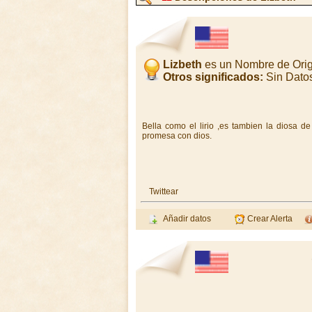
Lizbeth
es un Nombre de Orig
Otros significados:
Sin Dato
Bella como el lirio ,es tambien la diosa d
promesa con dios.
Twittear
Añadir datos
Crear Alerta