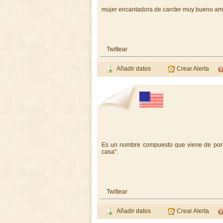
mujer encantadora de carcter muy bueno ama 
Twittear
Añadir datos
Crear Alerta
Es un nombre compuesto que viene de
por
casa".
Twittear
Añadir datos
Crear Alerta