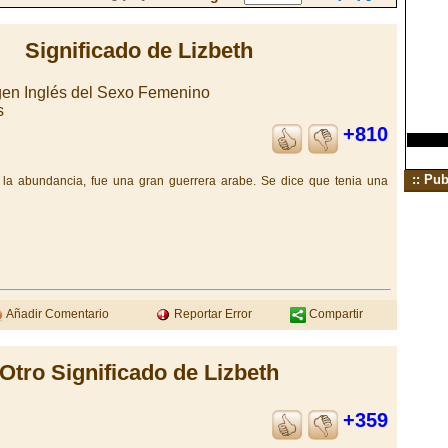
Significado de Lizbeth
en Inglés del Sexo Femenino
s
+810
:: Pub
e la abundancia, fue una gran guerrera arabe. Se dice que tenia una
Añadir Comentario
Reportar Error
Compartir
Otro Significado de Lizbeth
+359