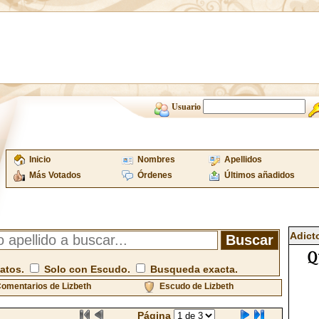
Usuario
Inicio
Nombres
Apellidos
Más Votados
Órdenes
Últimos añadidos
Adict
atos.
Solo con Escudo.
Busqueda exacta.
omentarios de Lizbeth
Escudo de Lizbeth
Página