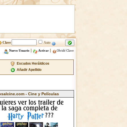
Clave
Auto
|
|
Nuevo Usuario
Activar
Olvidé Clave
Escudos Heráldicos
Añadir Apellido
osalcine.com - Cine y Películas