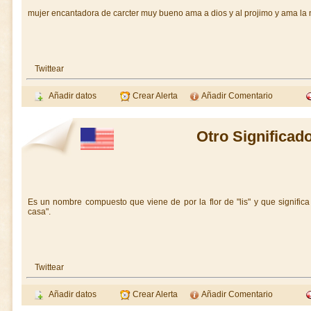
mujer encantadora de carcter muy bueno ama a dios y al projimo y ama la 
Twittear
Añadir datos
Crear Alerta
Añadir Comentario
Otro Significad
Es un nombre compuesto que viene de
por la flor de "lis" y
que significa
casa".
Twittear
Añadir datos
Crear Alerta
Añadir Comentario