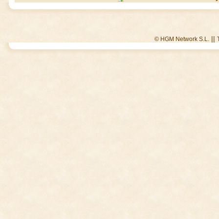
||
© HGM Network S.L.