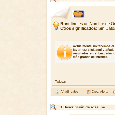
Roseline
es un Nombre de Or
Otros significados:
Sin Dato
Actualmente, no tenemos el s
favor haz click aquí y añad
resultados en el buscador d
más grande de Internet.
Twittear
Añadir datos
Crear Alerta
1
Descripción de roseline