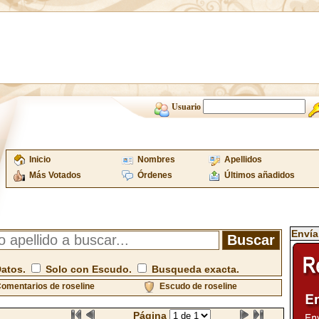
Usuario
Inicio
Nombres
Apellidos
Más Votados
Órdenes
Últimos añadidos
Envía
Datos.
Solo con Escudo.
Busqueda exacta.
omentarios de roseline
Escudo de roseline
Página