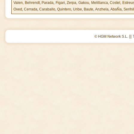
Valen
,
Behrendt
,
Parada
,
Figari
,
Zerpa
,
Gakou
,
Melillanca
,
Costel
,
Estreu
Oved
,
Cerrada
,
Caraballo
,
Quintero
,
Uribe
,
Baute
,
Anzhela
,
AbaÑa
,
Serihi
||
© HGM Network S.L.