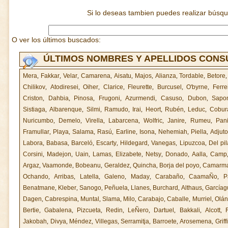
Si lo deseas tambien puedes realizar búsq
O ver los últimos buscados:
ÚLTIMOS NOMBRES Y APELLIDOS CON
Mera
,
Fakkar
,
Velar
,
Camarena
,
Aisatu
,
Majos
,
Alianza
,
Tordable
,
Betore
Chilikov
,
Atodiresei
,
Oiher
,
Clarice
,
Fleurette
,
Burcusel
,
O'byrne
,
Ferre
Criston
,
Dahbia
,
Pinosa
,
Frugoni
,
Azurmendi
,
Casuso
,
Dubon
,
Sapo
Sistiaga
,
Albarenque
,
Silmi
,
Ramudo
,
Irai
,
Heort
,
Rubén
,
Leduc
,
Cobur
Nuricumbo
,
Demelo
,
Virella
,
Labarcena
,
Wolfric
,
Janire
,
Rumeu
,
Pan
Framullar
,
Playa
,
Salama
,
Rasú
,
Earline
,
Isona
,
Nehemiah
,
Piella
,
Adjuto
Labora
,
Babasa
,
Barceló
,
Escarty
,
Hildegard
,
Vanegas
,
Lipuzcoa
,
Del pil
Corsini
,
Madejon
,
Uain
,
Lamas
,
Elizabete
,
Netsy
,
Donado
,
Aalla
,
Camp
Argaz
,
Vaamonde
,
Bobeanu
,
Geraldez
,
Quincha
,
Borja del poyo
,
Camarm
Ochando
,
Arribas
,
Latella
,
Galeno
,
Maday
,
Carabaño
,
CaamaÑo
,
P
Benatmane
,
Kleber
,
Sanogo
,
Peñuela
,
Llanes
,
Burchard
,
Althaus
,
Garcíag
Dagen
,
Cabrespina
,
Muntal
,
Slama
,
Milo
,
Carabajo
,
Caballe
,
Murriel
,
Olán
Bertie
,
Gabalena
,
Pizcueta
,
Redin
,
LeÑero
,
Dartuel
,
Bakkali
,
Alcott
,
Jakobah
,
Divya
,
Méndez
,
Villegas
,
Serramitja
,
Barroete
,
Arosemena
,
Griff