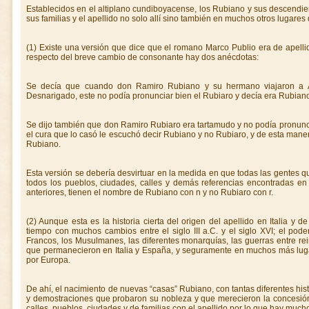
Establecidos en el altiplano cundiboyacense, los Rubiano y sus descendien
sus familias y el apellido no solo allí sino también en muchos otros lugares
(1) Existe una versión que dice que el romano Marco Publio era de apelli
respecto del breve cambio de consonante hay dos anécdotas:
Se decía que cuando don Ramiro Rubiano y su hermano viajaron a 
Desnarigado, este no podía pronunciar bien el Rubiaro y decía era Rubiano y 
Se dijo también que don Ramiro Rubiaro era tartamudo y no podía pronunciar
el cura que lo casó le escuchó decir Rubiano y no Rubiaro, y de esta mane
Rubiano.
Esta versión se debería desvirtuar en la medida en que todas las gentes q
todos los pueblos, ciudades, calles y demás referencias encontradas en 
anteriores, tienen el nombre de Rubiano con n y no Rubiaro con r.
(2) Aunque esta es la historia cierta del origen del apellido en Italia y
tiempo con muchos cambios entre el siglo III a.C. y el siglo XVI; el pod
Francos, los Musulmanes, las diferentes monarquías, las guerras entre rei
que permanecieron en Italia y España, y seguramente en muchos más lugar
por Europa.
De ahí, el nacimiento de nuevas “casas” Rubiano, con tantas diferentes hist
y demostraciones que probaron su nobleza y que merecieron la concesi
calles, pueblos, ciudades y de familias con el apellido por lo que hay muc