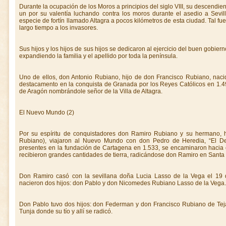
Durante la ocupación de los Moros a principios del siglo VIII, su descend
un por su valentía luchando contra los moros durante el asedio a Sev
especie de fortín llamado Altagra a pocos kilómetros de esta ciudad. Tal fu
largo tiempo a los invasores.
Sus hijos y los hijos de sus hijos se dedicaron al ejercicio del buen gobierno,
expandiendo la familia y el apellido por toda la península.
Uno de ellos, don Antonio Rubiano, hijo de don Francisco Rubiano, nac
destacamento en la conquista de Granada por los Reyes Católicos en 1.49
de Aragón nombrándole señor de la Villa de Altagra.
El Nuevo Mundo (2)
Por su espíritu de conquistadores don Ramiro Rubiano y su hermano, h
Rubiano), viajaron al Nuevo Mundo con don Pedro de Heredia, “El De
presentes en la fundación de Cartagena en 1.533, se encaminaron hacia el
recibieron grandes cantidades de tierra, radicándose don Ramiro en Santa F
Don Ramiro casó con la sevillana doña Lucia Lasso de la Vega el 19
nacieron dos hijos: don Pablo y don Nicomedes Rubiano Lasso de la Vega.
Don Pablo tuvo dos hijos: don Federman y don Francisco Rubiano de Te
Tunja donde su tío y allí se radicó.