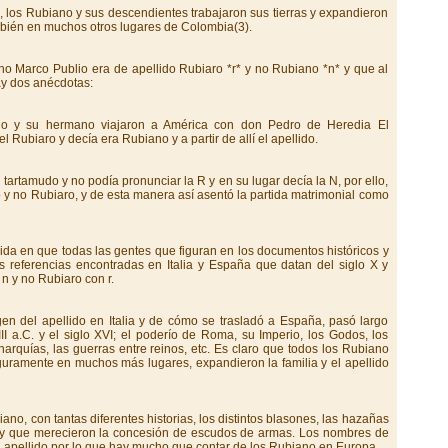
, los Rubiano y sus descendientes trabajaron sus tierras y expandieron
también en muchos otros lugares de Colombia(3).
no Marco Publio era de apellido Rubiaro *r* y no Rubiano *n* y que al
y dos anécdotas:
o y su hermano viajaron a América con don Pedro de Heredia El
 Rubiaro y decía era Rubiano y a partir de allí el apellido.
artamudo y no podía pronunciar la R y en su lugar decía la N, por ello,
 y no Rubiaro, y de esta manera así asentó la partida matrimonial como
ida en que todas las gentes que figuran en los documentos históricos y
s referencias encontradas en Italia y España que datan del siglo X y
n y no Rubiaro con r.
igen del apellido en Italia y de cómo se trasladó a España, pasó largo
I a.C. y el siglo XVI; el poderío de Roma, su Imperio, los Godos, los
arquías, las guerras entre reinos, etc. Es claro que todos los Rubiano
guramente en muchos más lugares, expandieron la familia y el apellido
no, con tantas diferentes historias, los distintos blasones, las hazañas
 y que merecieron la concesión de escudos de armas. Los nombres de
el apellido por lo que hay mucho que contar de los Rubiano en Europa.