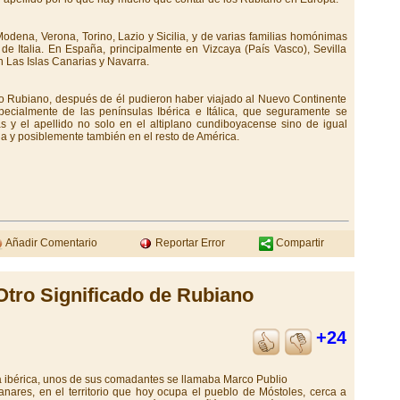
odena, Verona, Torino, Lazio y Sicilia, y de varias familias homónimas
de Italia. En España, principalmente en Vizcaya (País Vasco), Sevilla
en Las Islas Canarias y Navarra.
ro Rubiano, después de él pudieron haber viajado al Nuevo Continente
ecialmente de las penínsulas Ibérica e Itálica, que seguramente se
as y el apellido no solo en el altiplano cundiboyacense sino de igual
 y posiblemente también en el resto de América.
Añadir Comentario
Reportar Error
Compartir
Otro Significado de Rubiano
+24
 ibérica, unos de sus comadantes se llamaba Marco Publio
anares, en el territorio que hoy ocupa el pueblo de Móstoles, cerca a