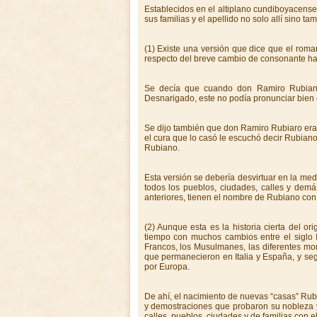
Establecidos en el altiplano cundiboyacense
sus familias y el apellido no solo allí sino 
(1) Existe una versión que dice que el roma
respecto del breve cambio de consonante ha
Se decía que cuando don Ramiro Rubian
Desnarigado, este no podía pronunciar bien el
Se dijo también que don Ramiro Rubiaro era t
el cura que lo casó le escuchó decir Rubiano
Rubiano.
Esta versión se debería desvirtuar en la med
todos los pueblos, ciudades, calles y demá
anteriores, tienen el nombre de Rubiano con 
(2) Aunque esta es la historia cierta del or
tiempo con muchos cambios entre el siglo II
Francos, los Musulmanes, las diferentes mon
que permanecieron en Italia y España, y se
por Europa.
De ahí, el nacimiento de nuevas “casas” Rubia
y demostraciones que probaron su nobleza
calles, pueblos, ciudades y de familias con 