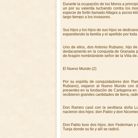
Durante la ocupación de los Moros a principi
un por su valentía luchando contra los m
especie de fortín llamado Altagra a pocos kil
largo tiempo a los invasores.
Sus hijos y los hijos de sus hijos se dedicaron
expandiendo la familia y el apellido por toda
Uno de ellos, don Antonio Rubiano, hijo d
destacamento en la conquista de Granada po
de Aragón nombrándole señor de la Villa de 
El Nuevo Mundo (2)
Por su espíritu de conquistadores don Ra
Rubiano), viajaron al Nuevo Mundo con d
presentes en la fundación de Cartagena en 1
recibieron grandes cantidades de tierra, rad
Don Ramiro casó con la sevillana doña L
nacieron dos hijos: don Pablo y don Nicome
Don Pablo tuvo dos hijos: don Federman y
Tunja donde su tío y allí se radicó.