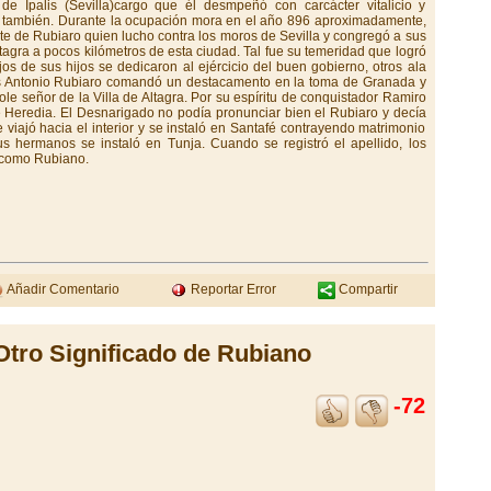
e Ipalis (Sevilla)cargo que él desmpeñó con carcácter vitalicio y
n también. Durante la ocupación mora en el año 896 aproximadamente,
te de Rubiaro quien lucho contra los moros de Sevilla y congregó a sus
agra a pocos kilómetros de esta ciudad. Tal fue su temeridad que logró
ijos de sus hijos se dedicaron al ejércicio del buen gobierno, otros ala
ellos Antonio Rubiaro comandó un destacamento en la toma de Granada y
e señor de la Villa de Altagra. Por su espíritu de conquistador Ramiro
Heredia. El Desnarigado no podía pronunciar bien el Rubiaro y decía
 viajó hacia el interior y se instaló en Santafé contrayendo matrimonio
 hermanos se instaló en Tunja. Cuando se registró el apellido, los
 como Rubiano.
Añadir Comentario
Reportar Error
Compartir
Otro Significado de Rubiano
-72