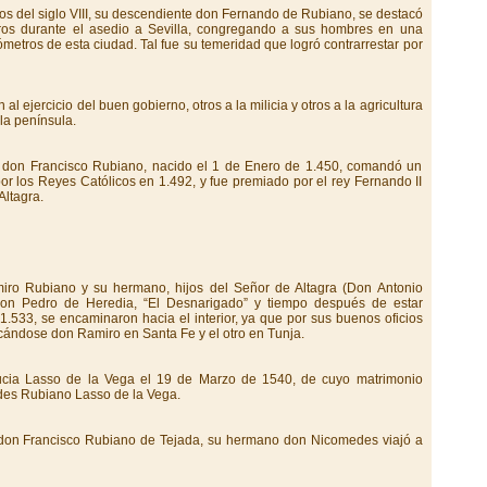
os del siglo VIII, su descendiente don Fernando de Rubiano, se destacó
oros durante el asedio a Sevilla, congregando a sus hombres en una
ómetros de esta ciudad. Tal fue su temeridad que logró contrarrestar por
 al ejercicio del buen gobierno, otros a la milicia y otros a la agricultura
 la península.
e don Francisco Rubiano, nacido el 1 de Enero de 1.450, comandó un
r los Reyes Católicos en 1.492, y fue premiado por el rey Fernando II
Altagra.
miro Rubiano y su hermano, hijos del Señor de Altagra (Don Antonio
on Pedro de Heredia, “El Desnarigado” y tiempo después de estar
.533, se encaminaron hacia el interior, ya que por sus buenos oficios
icándose don Ramiro en Santa Fe y el otro en Tunja.
ucia Lasso de la Vega el 19 de Marzo de 1540, de cuyo matrimonio
des Rubiano Lasso de la Vega.
 don Francisco Rubiano de Tejada, su hermano don Nicomedes viajó a