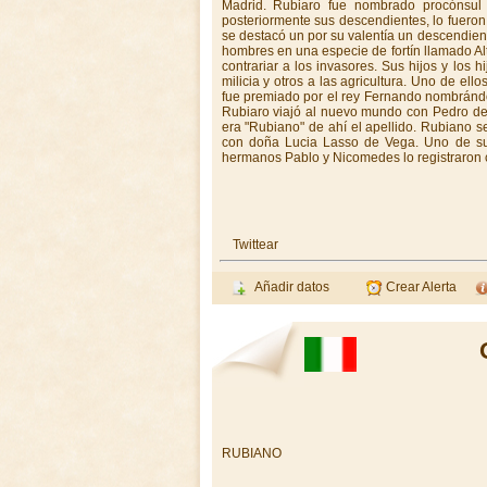
Madrid. Rubiaro fue nombrado procónsul d
posteriormente sus descendientes, lo fuero
se destacó un por su valentía un descendien
hombres en una especie de fortín llamado Alt
contrariar a los invasores. Sus hijos y los h
milicia y otros a las agricultura. Uno de 
fue premiado por el rey Fernando nombrándol
Rubiaro viajó al nuevo mundo con Pedro de 
era "Rubiano" de ahí el apellido. Rubiano se
con doña Lucia Lasso de Vega. Uno de sus
hermanos Pablo y Nicomedes lo registraron
Twittear
Añadir datos
Crear Alerta
RUBIANO