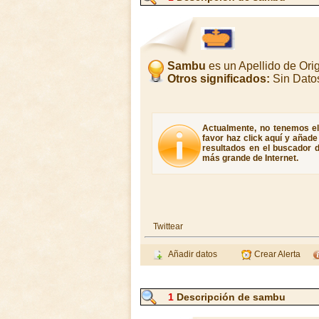
Sambu
es un Apellido de Or
Otros significados:
Sin Dato
Actualmente, no tenemos el
favor haz click aquí y añad
resultados en el buscador d
más grande de Internet.
Twittear
Añadir datos
Crear Alerta
1
Descripción de sambu