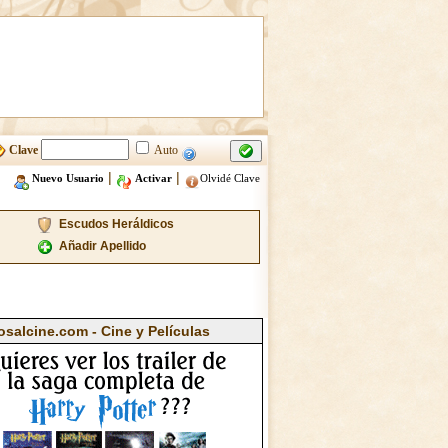
Clave
Auto
|
|
Nuevo Usuario
Activar
Olvidé Clave
Escudos Heráldicos
Añadir Apellido
osalcine.com - Cine y Películas