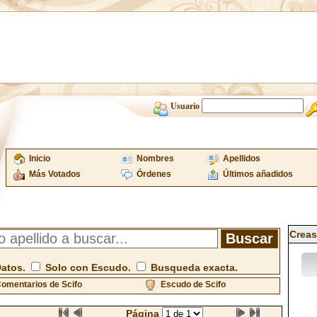
Usuario
Inicio
Nombres
Apellidos
Más Votados
Órdenes
Últimos añadidos
Creas
Datos.
Solo con Escudo.
Busqueda exacta.
omentarios de Scifo
Escudo de Scifo
Página