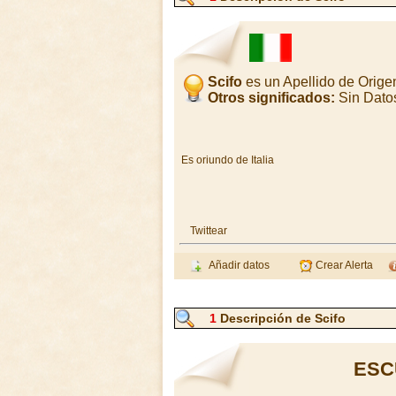
Scifo
es un Apellido de Orige
Otros significados:
Sin Dato
Es oriundo de Italia
Twittear
Añadir datos
Crear Alerta
1
Descripción de Scifo
ESC