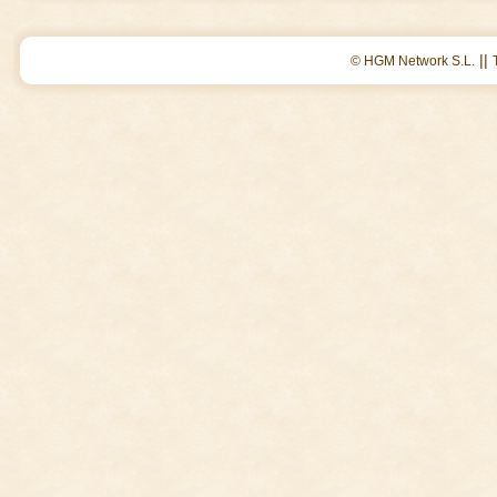
||
© HGM Network S.L.