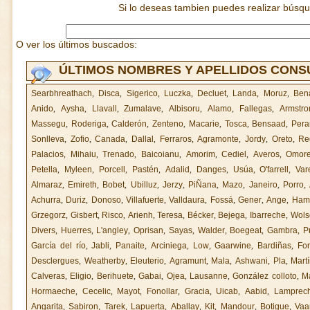
Si lo deseas tambien puedes realizar búsq
O ver los últimos buscados:
ÚLTIMOS NOMBRES Y APELLIDOS CON
Searbhreathach
,
Disca
,
Sigerico
,
Luczka
,
Decluet
,
Landa
,
Moruz
,
Ben
Anido
,
Aysha
,
Llavall
,
Zumalave
,
Albisoru
,
Alamo
,
Fallegas
,
Armstro
Massegu
,
Roderiga
,
Calderón
,
Zenteno
,
Macarie
,
Tosca
,
Bensaad
,
Pera
Sonlleva
,
Zofio
,
Canada
,
Dallal
,
Ferraros
,
Agramonte
,
Jordy
,
Oreto
,
Re
Palacios
,
Mihaiu
,
Trenado
,
Baicoianu
,
Amorim
,
Cediel
,
Averos
,
Omor
Petella
,
Myleen
,
Porcell
,
Pastén
,
Adalid
,
Danges
,
Usúa
,
O'farrell
,
Var
Almaraz
,
Emireth
,
Bobet
,
Ubilluz
,
Jerzy
,
PiÑana
,
Mazo
,
Janeiro
,
Porro
,
Achurra
,
Duriz
,
Donoso
,
Villafuerte
,
Valldaura
,
Fossá
,
Gener
,
Ange
,
Ham
Grzegorz
,
Gisbert
,
Risco
,
Arienh
,
Teresa
,
Bécker
,
Bejega
,
Ibarreche
,
Wols
Divers
,
Huerres
,
L'angley
,
Oprisan
,
Sayas
,
Walder
,
Boegeat
,
Gambra
,
P
García del río
,
Jabli
,
Panaite
,
Arciniega
,
Low
,
Gaarwine
,
Bardiñas
,
Fo
Desclergues
,
Weatherby
,
Eleuterio
,
Agramunt
,
Mala
,
Ashwani
,
Pla
,
Mart
Calveras
,
Eligio
,
Berihuete
,
Gabai
,
Ojea
,
Lausanne
,
González colloto
,
M
Hormaeche
,
Cecelic
,
Mayot
,
Fonollar
,
Gracia
,
Uicab
,
Aabid
,
Lamprech
Angarita
,
Sabiron
,
Tarek
,
Lapuerta
,
Aballay
,
Kit
,
Mandour
,
Botigue
,
Va