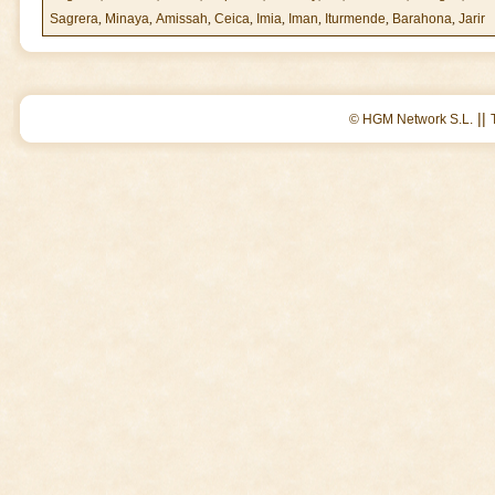
Sagrera
,
Minaya
,
Amissah
,
Ceica
,
Imia
,
Iman
,
Iturmende
,
Barahona
,
Jarir
||
© HGM Network S.L.