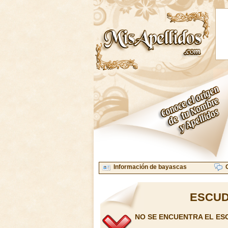
Información de bayascas
ESCUD
NO SE ENCUENTRA EL ES