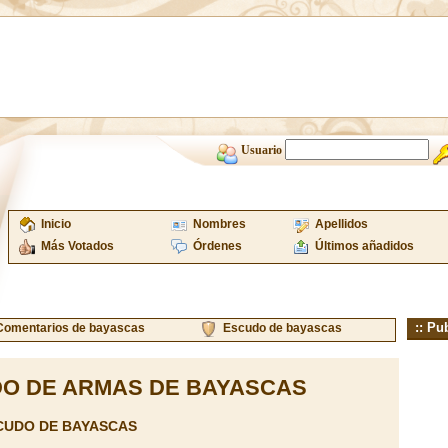
Usuario
Inicio
Nombres
Apellidos
Más Votados
Órdenes
Últimos añadidos
:: Pu
Comentarios de bayascas
Escudo de bayascas
O DE ARMAS DE BAYASCAS
CUDO DE BAYASCAS