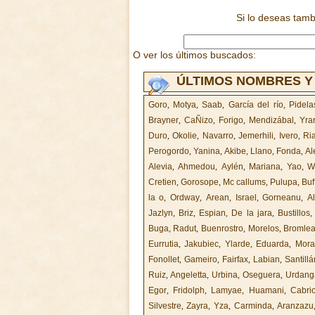
Si lo deseas tam
O ver los últimos buscados:
ÚLTIMOS NOMBRES Y
Goro
,
Motya
,
Saab
,
García del río
,
Pidela
Brayner
,
CaÑizo
,
Forigo
,
Mendizábal
,
Yra
Duro
,
Okolie
,
Navarro
,
Jemerhili
,
Ivero
,
Ri
Perogordo
,
Yanina
,
Akibe
,
Llano
,
Fonda
,
Al
Alevia
,
Ahmedou
,
Aylén
,
Mariana
,
Yao
,
W
Cretien
,
Gorosope
,
Mc callums
,
Pulupa
,
Buf
la o
,
Ordway
,
Arean
,
Israel
,
Gorneanu
,
Al
Jazlyn
,
Briz
,
Espian
,
De la jara
,
Bustillos
Buga
,
Radut
,
Buenrostro
,
Morelos
,
Bromle
Eurrutia
,
Jakubiec
,
Ylarde
,
Eduarda
,
Mora
Fonollet
,
Gameiro
,
Fairfax
,
Labian
,
Santillá
Ruiz
,
Angeletta
,
Urbina
,
Oseguera
,
Urdang
Egor
,
Fridolph
,
Lamyae
,
Huamani
,
Cabri
Silvestre
,
Zayra
,
Yza
,
Carminda
,
Aranzazu