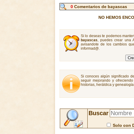
0
Comentarios de bayascas
NO HEMOS ENCO
Si lo deseas te podemos manten
bayascas
, puedes crear una 
avisandote de los cambios que
informad@.
Si conoces algún significado de
seguir mejorando y ofreciendo
historias, heráldica y genealogí
Buscar
Solo con 