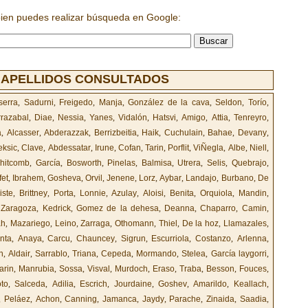
bien puedes realizar búsqueda en Google:
 APELLIDOS CONSULTADOS
serra
,
Sadurni
,
Freigedo
,
Manja
,
González de la cava
,
Seldon
,
Torío
,
rrazabal
,
Diae
,
Nessia
,
Yanes
,
Vidalón
,
Hatsvi
,
Amigo
,
Attia
,
Tenreyro
,
a
,
Alcasser
,
Abderazzak
,
Berrizbeitia
,
Haik
,
Cuchulain
,
Bahae
,
Devany
,
eksic
,
Clave
,
Abdessatar
,
Irune
,
Cofan
,
Tarin
,
Porflit
,
ViÑegla
,
Albe
,
Niell
,
hitcomb
,
García
,
Bosworth
,
Pinelas
,
Balmisa
,
Utrera
,
Selis
,
Quebrajo
,
fet
,
Ibrahem
,
Gosheva
,
Orvil
,
Jenene
,
Lorz
,
Aybar
,
Landajo
,
Burbano
,
De
iste
,
Brittney
,
Porta
,
Lonnie
,
Azulay
,
Aloisi
,
Benita
,
Orquiola
,
Mandin
,
,
Zaragoza
,
Kedrick
,
Gomez de la dehesa
,
Deanna
,
Chaparro
,
Camin
,
ah
,
Mazariego
,
Leino
,
Zarraga
,
Othomann
,
Thiel
,
De la hoz
,
Llamazales
,
nta
,
Anaya
,
Carcu
,
Chauncey
,
Sigrun
,
Escurriola
,
Costanzo
,
Arlenna
,
n
,
Aldair
,
Sarrablo
,
Triana
,
Cepeda
,
Mormando
,
Stelea
,
García laygorri
,
arin
,
Manrubia
,
Sossa
,
Visval
,
Murdoch
,
Eraso
,
Traba
,
Besson
,
Fouces
,
oto
,
Salceda
,
Adilia
,
Escrich
,
Jourdaine
,
Goshev
,
Amarildo
,
Keallach
,
,
Peláez
,
Achon
,
Canning
,
Jamanca
,
Jaydy
,
Parache
,
Zinaida
,
Saadia
,