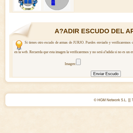
A?ADIR ESCUDO DEL A
Si tienes otro escudo de armas de JURJO. Puedes enviarlo y verificaremos c
en la web. Recuerda que esta imagen la verificaremos y no será a?adida si no es un e
Imagen:
||
© HGM Network S.L.