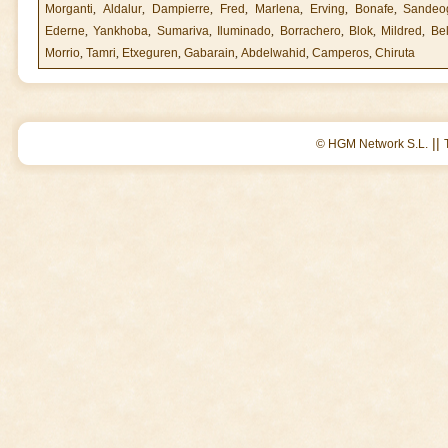
Morganti
,
Aldalur
,
Dampierre
,
Fred
,
Marlena
,
Erving
,
Bonafe
,
Sandeo
Ederne
,
Yankhoba
,
Sumariva
,
Iluminado
,
Borrachero
,
Blok
,
Mildred
,
Be
Morrio
,
Tamri
,
Etxeguren
,
Gabarain
,
Abdelwahid
,
Camperos
,
Chiruta
||
© HGM Network S.L.