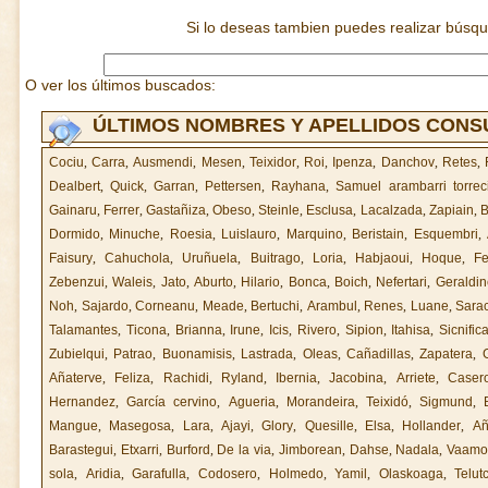
Si lo deseas tambien puedes realizar búsq
O ver los últimos buscados:
ÚLTIMOS NOMBRES Y APELLIDOS CON
Cociu
,
Carra
,
Ausmendi
,
Mesen
,
Teixidor
,
Roi
,
Ipenza
,
Danchov
,
Retes
,
Dealbert
,
Quick
,
Garran
,
Pettersen
,
Rayhana
,
Samuel arambarri torreci
Gainaru
,
Ferrer
,
Gastañiza
,
Obeso
,
Steinle
,
Esclusa
,
Lacalzada
,
Zapiain
,
B
Dormido
,
Minuche
,
Roesia
,
Luislauro
,
Marquino
,
Beristain
,
Esquembri
,
Faisury
,
Cahuchola
,
Uruñuela
,
Buitrago
,
Loria
,
Habjaoui
,
Hoque
,
Fe
Zebenzui
,
Waleis
,
Jato
,
Aburto
,
Hilario
,
Bonca
,
Boich
,
Nefertari
,
Geraldin
Noh
,
Sajardo
,
Corneanu
,
Meade
,
Bertuchi
,
Arambul
,
Renes
,
Luane
,
Sara
Talamantes
,
Ticona
,
Brianna
,
Irune
,
Icis
,
Rivero
,
Sipion
,
Itahisa
,
Sicnific
Zubielqui
,
Patrao
,
Buonamisis
,
Lastrada
,
Oleas
,
Cañadillas
,
Zapatera
,
Añaterve
,
Feliza
,
Rachidi
,
Ryland
,
Ibernia
,
Jacobina
,
Arriete
,
Caser
Hernandez
,
García cervino
,
Agueria
,
Morandeira
,
Teixidó
,
Sigmund
,
Mangue
,
Masegosa
,
Lara
,
Ajayi
,
Glory
,
Quesille
,
Elsa
,
Hollander
,
Añ
Barastegui
,
Etxarri
,
Burford
,
De la via
,
Jimborean
,
Dahse
,
Nadala
,
Vaamo
sola
,
Aridia
,
Garafulla
,
Codosero
,
Holmedo
,
Yamil
,
Olaskoaga
,
Telutc