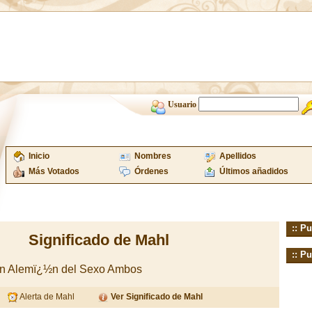
Usuario
Inicio
Nombres
Apellidos
Más Votados
Órdenes
Últimos añadidos
:: Pu
Significado de Mahl
:: Pu
gen Alemï¿½n del Sexo Ambos
Alerta de Mahl
Ver Significado de Mahl