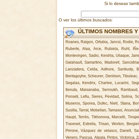
Si lo deseas tam
O ver los últimos buscados:
ÚLTIMOS NOMBRES Y
Roanes
,
Raigon
,
Ortubia
,
Jancsi
,
Rodie
,
R
Ruberte
,
Alaa
,
Arce
,
Rubiela
,
Ruht
,
IÑe
Montevirgen
,
Sadio
,
Keishla
,
Uliaque
,
Jan
Galahault
,
Samartino
,
Madorell
,
Sancidria
Lanzadera
,
Celda
,
Asthore
,
Santiusty
,
B
Bentagoyhe
,
Scheurer
,
Denilson
,
Tibuleac
Segalas
,
Kendrix
,
Charlee
,
Lucarini
,
Segr
Ilenuta
,
Maisanaba
,
Serroukh
,
Rambaud
Ponseti
,
Lefiu
,
Sieres
,
Pevidad
,
Solina
,
So
Museros
,
Sporea
,
Dufec
,
Niell
,
Stana
,
Bo
Susilla
,
Tarrat
,
Mobellan
,
Tamasoi
,
Anuncia
Haupt
,
Terrés
,
Tikhonova
,
Marcelli
,
Tinaje
Traveset
,
Estrella
,
Trisan
,
Worton
,
Bergie
Pirrone
,
Vázquez de velasco
,
Danell
,
Sa
Venero
,
Pascua
,
Alpala
,
Pintos
,
Victorica
,
Z