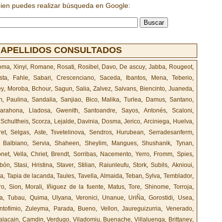
bien puedes realizar búsqueda en Google:
 APELLIDOS CONSULTADOS
oma
,
Xinyi
,
Romane
,
Rosati
,
Rosibel
,
Davo
,
De ascuy
,
Jabba
,
Rougeot
,
sta
,
Fahle
,
Sabari
,
Crescenciano
,
Saceda
,
Ibantos
,
Mena
,
Teberio
,
ey
,
Moroba
,
Bchour
,
Sagun
,
Salia
,
Zalvez
,
Salvans
,
Biencinto
,
Juaneda
,
n
,
Paulina
,
Sandalia
,
Sanjiao
,
Bico
,
Malika
,
Turlea
,
Damus
,
Santano
,
arahona
,
Lladosa
,
Gwenith
,
Santoandre
,
Sayos
,
Antonés
,
Scaloni
,
,
Schultheis
,
Scorza
,
Lejalde
,
Davinia
,
Dosma
,
Jerico
,
Arciniega
,
Huelva
,
et
,
Selgas
,
Aste
,
Tsvetelinova
,
Sendros
,
Hurubean
,
Serradesanferm
,
,
Balbiano
,
Servia
,
Shaheen
,
Sheylim
,
Mangues
,
Shushanik
,
Tynan
,
net
,
Vella
,
Chriet
,
Brendt
,
Sorribas
,
Nacemento
,
Yerro
,
Fromm
,
Spies
,
rbón
,
Stasi
,
Hristina
,
Staver
,
Stilian
,
Raiunleufu
,
Stork
,
Subils
,
Aknioui
,
ta
,
Tapia de lacanda
,
Taules
,
Tavella
,
Almaida
,
Teban
,
Sylva
,
Temblador
,
ro
,
Sion
,
Morali
,
Iñiguez de la fuente
,
Matus
,
Tore
,
Shinome
,
Torroja
,
la
,
Tubau
,
Quima
,
Ulyana
,
Veronici
,
Unanue
,
UriÑa
,
Gorostidi
,
Usea
,
ntofimio
,
Zuleyma
,
Parada
,
Bueno
,
Vellon
,
Jaureguizurria
,
Venerado
,
alacain
,
Camdin
,
Verdugo
,
Viladomiu
,
Buenache
,
Villaluenga
,
Brittaney
,