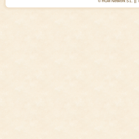
||
© HGM Network S.L.