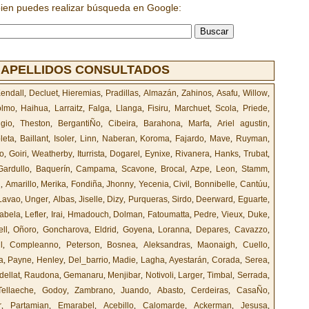
bien puedes realizar búsqueda en Google:
 APELLIDOS CONSULTADOS
endall
,
Decluet
,
Hieremias
,
Pradillas
,
Almazán
,
Zahinos
,
Asafu
,
Willow
,
olmo
,
Haihua
,
Larraitz
,
Falga
,
Llanga
,
Fisiru
,
Marchuet
,
Scola
,
Priede
,
gio
,
Theston
,
BergantiÑo
,
Cibeira
,
Barahona
,
Marfa
,
Ariel agustin
,
leta
,
Baillant
,
Isoler
,
Linn
,
Naberan
,
Koroma
,
Fajardo
,
Mave
,
Ruyman
,
o
,
Goiri
,
Weatherby
,
Iturrista
,
Dogarel
,
Eynixe
,
Rivanera
,
Hanks
,
Trubat
,
Gardullo
,
Baquerín
,
Campama
,
Scavone
,
Brocal
,
Azpe
,
Leon
,
Stamm
,
u
,
Amarillo
,
Merika
,
Fondiña
,
Jhonny
,
Yecenia
,
Civil
,
Bonnibelle
,
Cantúu
,
Lavao
,
Unger
,
Albas
,
Jiselle
,
Dizy
,
Purqueras
,
Sirdo
,
Deerward
,
Eguarte
,
abela
,
Lefler
,
Irai
,
Hmadouch
,
Dolman
,
Fatoumatta
,
Pedre
,
Vieux
,
Duke
,
ll
,
Oñoro
,
Goncharova
,
Eldrid
,
Goyena
,
Loranna
,
Depares
,
Cavazzo
,
l
,
Compleanno
,
Peterson
,
Bosnea
,
Aleksandras
,
Maonaigh
,
Cuello
,
a
,
Payne
,
Henley
,
Del_barrio
,
Madie
,
Lagha
,
Ayestarán
,
Corada
,
Serea
,
dellat
,
Raudona
,
Gemanaru
,
Menjibar
,
Notivoli
,
Larger
,
Timbal
,
Serrada
,
Tellaeche
,
Godoy
,
Zambrano
,
Juando
,
Abasto
,
Cerdeiras
,
CasaÑo
,
r
,
Partamian
,
Emarabel
,
Acebillo
,
Calomarde
,
Ackerman
,
Jesusa
,