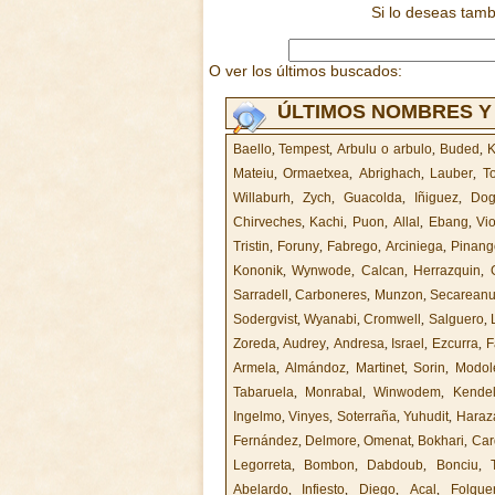
Si lo deseas tam
O ver los últimos buscados:
ÚLTIMOS NOMBRES Y
Baello
,
Tempest
,
Arbulu o arbulo
,
Buded
,
K
Mateiu
,
Ormaetxea
,
Abrighach
,
Lauber
,
T
Willaburh
,
Zych
,
Guacolda
,
Iñiguez
,
Dog
Chirveches
,
Kachi
,
Puon
,
Allal
,
Ebang
,
Vio
Tristin
,
Foruny
,
Fabrego
,
Arciniega
,
Pinang
Kononik
,
Wynwode
,
Calcan
,
Herrazquin
,
Sarradell
,
Carboneres
,
Munzon
,
Secarean
Sodergvist
,
Wyanabi
,
Cromwell
,
Salguero
,
Zoreda
,
Audrey
,
Andresa
,
Israel
,
Ezcurra
,
F
Armela
,
Almándoz
,
Martinet
,
Sorin
,
Modole
Tabaruela
,
Monrabal
,
Winwodem
,
Kendel
Ingelmo
,
Vinyes
,
Soterraña
,
Yuhudit
,
Haraz
Fernández
,
Delmore
,
Omenat
,
Bokhari
,
Car
Legorreta
,
Bombon
,
Dabdoub
,
Bonciu
,
Abelardo
,
Infiesto
,
Diego
,
Acal
,
Folque